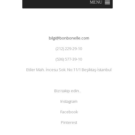
MENU
bilgi@bonbonelle.com
(212) 229-29-10
(536) 577-39-10
Etiler Mah. İncesu Sok. No:11/1 Beşiktaş-İstanbul
Bizi takip edin..
Instagram
Facebook
Pinterest