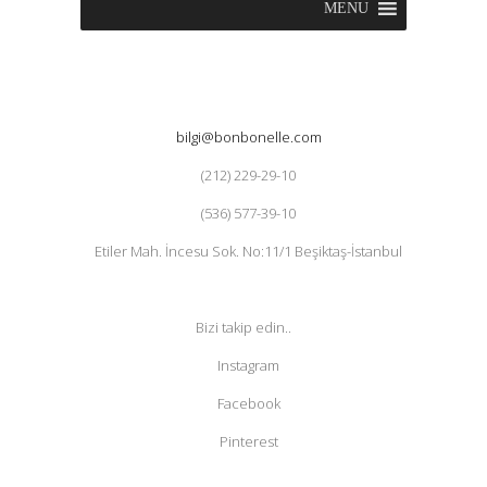
MENU
bilgi@bonbonelle.com
(212) 229-29-10
(536) 577-39-10
Etiler Mah. İncesu Sok. No:11/1 Beşiktaş-İstanbul
Bizi takip edin..
Instagram
Facebook
Pinterest