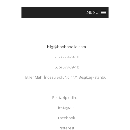
MENU
bilgi@bonbonelle.com
(212) 229-29-10
(536) 577-39-10
Etiler Mah. İncesu Sok. No:11/1 Beşiktaş-İstanbul
Bizi takip edin..
Instagram
Facebook
Pinterest