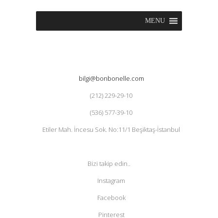
MENU
bilgi@bonbonelle.com
(212) 229-29-10
(536) 577-39-10
Etiler Mah. İncesu Sok. No:11/1 Beşiktaş-İstanbul
Bizi takip edin..
Instagram
Facebook
Pinterest