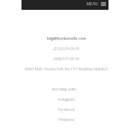
MENU
bilgi@bonbonelle.com
(212) 229-29-10
(536) 577-39-10
Etiler Mah. İncesu Sok. No:11/1 Beşiktaş-İstanbul
Bizi takip edin..
Instagram
Facebook
Pinterest