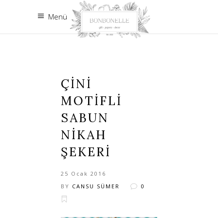
Menü
ÇINI
MOTIFLI
SABUN
NIKAH
ŞEKERI
25 Ocak 2016
BY
CANSU SÜMER
0