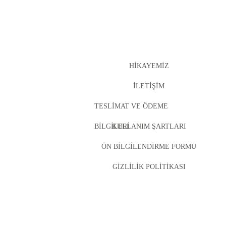
HIKAYEMIZ
İLETIŞIM
TESLIMAT VE ÖDEME
BILGILERI
KULLANIM ŞARTLARI
ÖN BILGILENDIRME FORMU
GIZLILIK POLITIKASI