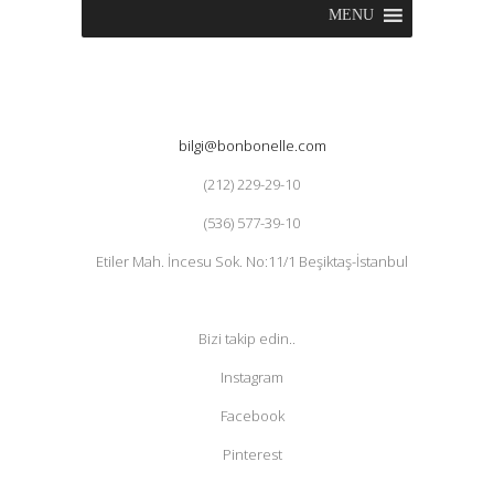
MENU
bilgi@bonbonelle.com
(212) 229-29-10
(536) 577-39-10
Etiler Mah. İncesu Sok. No:11/1 Beşiktaş-İstanbul
Bizi takip edin..
Instagram
Facebook
Pinterest