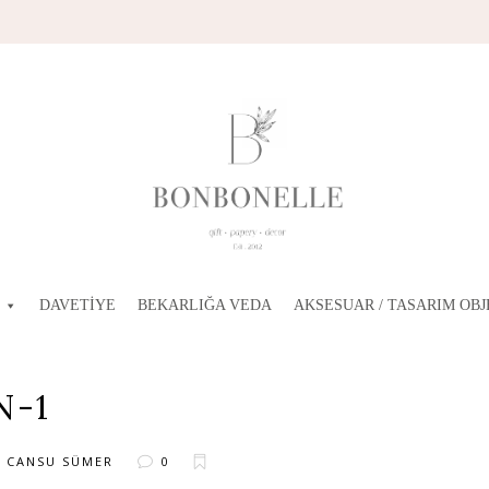
DAVETIYE
BEKARLIĞA VEDA
AKSESUAR / TASARIM OBJ
N-1
Y
CANSU SÜMER
0