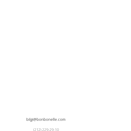
bilgi@bonbonelle.com
(212) 229-29-10