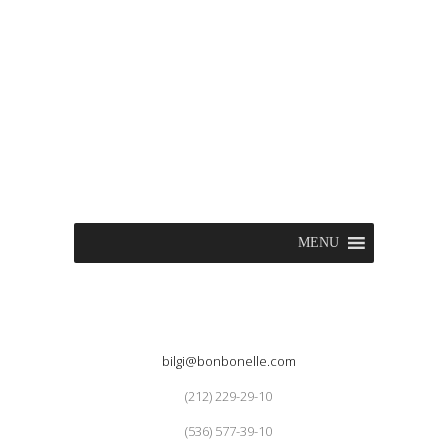
MENU
bilgi@bonbonelle.com
(212) 229-29-10
(536) 577-39-10