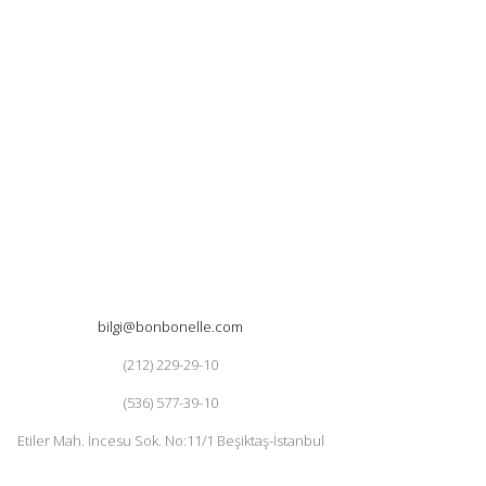
bilgi@bonbonelle.com
(212) 229-29-10
(536) 577-39-10
Etiler Mah. İncesu Sok. No:11/1 Beşiktaş-İstanbul