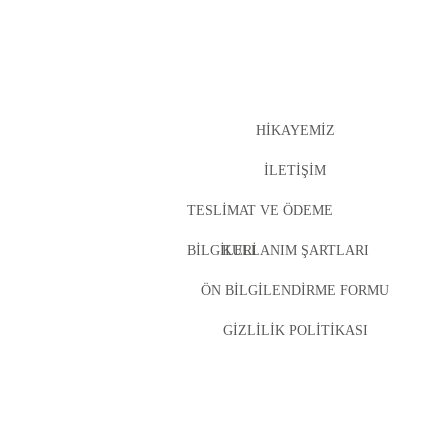
HIKAYEMIZ
İLETIŞIM
TESLIMAT VE ÖDEME
BILGILERI
KULLANIM ŞARTLARI
ÖN BILGILENDIRME FORMU
GIZLILIK POLITIKASI