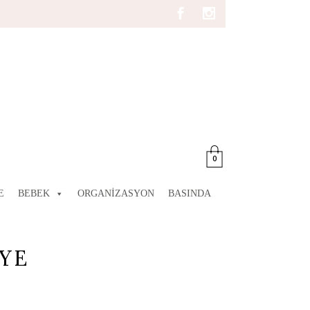
0
E
BEBEK
ORGANIZASYON
BASINDA
IYE