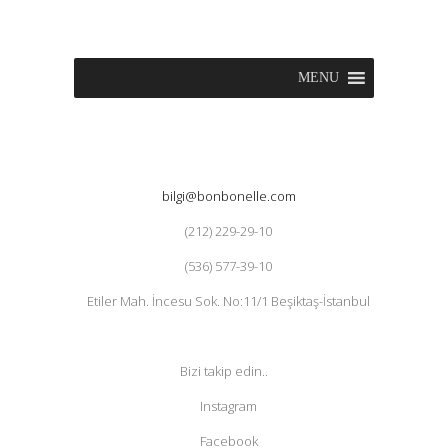
MENU
bilgi@bonbonelle.com
(212) 229-29-10
(536) 577-39-10
Etiler Mah. İncesu Sok. No:11/1 Beşiktaş-İstanbul
Bizi takip edin..
Instagram
Facebook