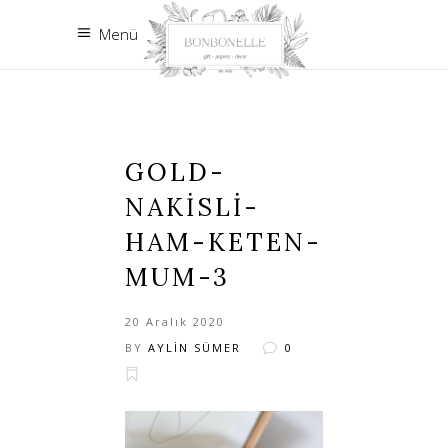
Menü
GOLD-
NAKISLI-
HAM-KETEN-
MUM-3
20 Aralık 2020
BY
AYLIN SÜMER
0