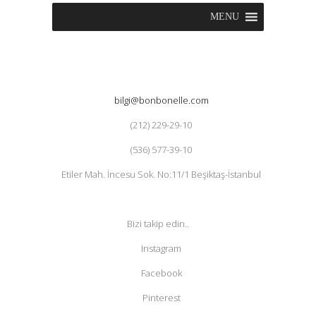
MENU
bilgi@bonbonelle.com
(212) 229-29-10
(536) 577-39-10
Etiler Mah. İncesu Sok. No:11/1 Beşiktaş-İstanbul
Bizi takip edin..
Instagram
Facebook
Pinterest