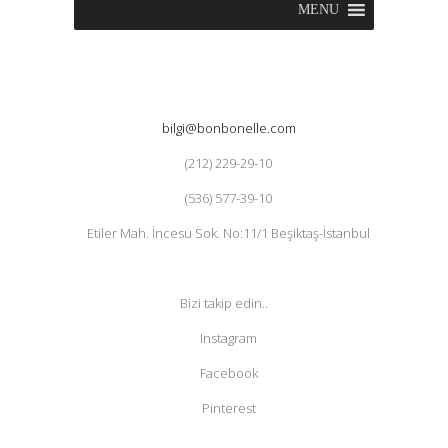
MENU
bilgi@bonbonelle.com
(212) 229-29-10
(536) 577-39-10
Etiler Mah. İncesu Sok. No:11/1 Beşiktaş-İstanbul
Bizi takip edin..
Instagram
Facebook
Pinterest