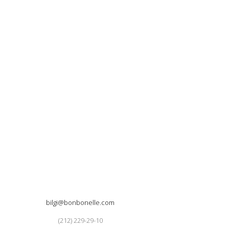
bilgi@bonbonelle.com
(212) 229-29-10