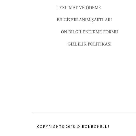
TESLIMAT VE ÖDEME
BILGILERI
KULLANIM ŞARTLARI
ÖN BILGILENDIRME FORMU
GIZLILIK POLITIKASI
COPYRIGHTS 2018 © BONBONELLE