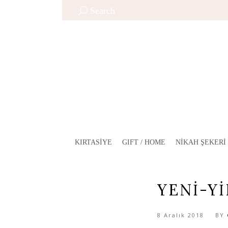
Search
KIRTASIYE
GIFT / HOME
NIKAH ŞEKERI
YENI-Y
8 Aralık 2018
BY