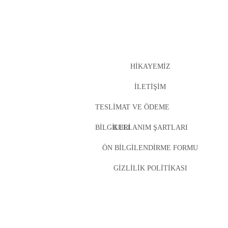
HIKAYEMIZ
İLETIŞIM
TESLIMAT VE ÖDEME
BILGILERI
KULLANIM ŞARTLARI
ÖN BILGILENDIRME FORMU
GIZLILIK POLITIKASI